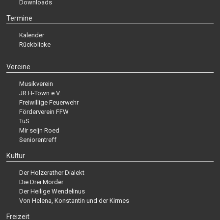
Downloads
Termine
Kalender
Rückblicke
Vereine
Musikverein
JR H-Town e.V.
Freiwillige Feuerwehr
Förderverein FFW
TuS
Mir seijn Roed
Seniorentreff
Kultur
Der Holzerather Dialekt
Die Drei Mörder
Der Heilige Wendelinus
Von Helena, Konstantin und der Kirmes
Freizeit