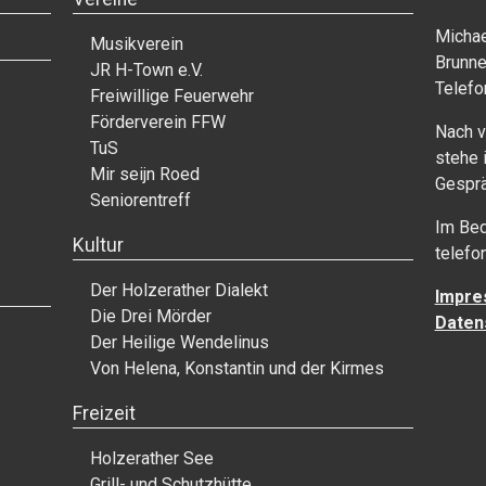
Michae
Musikverein
Brunne
JR H-Town e.V.
Telef
Freiwillige Feuerwehr
Förderverein FFW
Nach v
TuS
stehe 
Mir seijn Roed
Gesprä
Seniorentreff
Im Bed
Kultur
telefo
Der Holzerather Dialekt
Impre
Die Drei Mörder
Daten
Der Heilige Wendelinus
Von Helena, Konstantin und der Kirmes
Freizeit
Holzerather See
Grill- und Schutzhütte