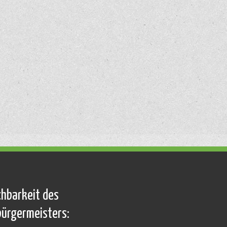
chbarkeit des
bürgermeisters: