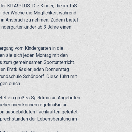
 der KITA!PLUS. Die Kinder, die im TuS
n der Woche die Möglichkeit während
n in Anspruch zu nehmen. Zudem bietet
Kindergartenkinder ab 3 Jahre einen
rgang vom Kindergarten in die
fen sie sich jeden Montag mit den
res zum gemeinsamen Sportunterricht.
n Erstklässler jeden Donnerstag
rundschule Schöndorf. Diese führt mit
gen durch.
tet ein großes Spektrum an Angeboten
rzieherinnen können regelmäßig an
on ausgebildeten Fachkräften geleitet
 Sprechstunden der Lebensberatung im