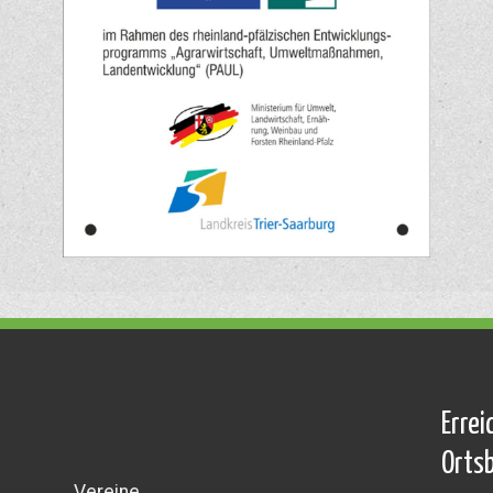
Errei
Orts
Vereine