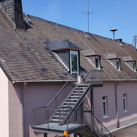
Förderverein FFW
Der Heilige
Wendelinus
TuS
Von Helena,
Konstantin und der
Kirmes
Mir seijn Roed
Seniorentreff