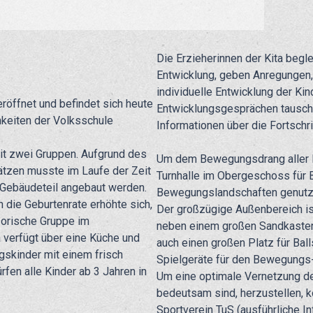
Die Erzieherinnen der Kita begle
Entwicklung, geben Anregungen
individuelle Entwicklung der Kin
röffnet und befindet sich heute
Entwicklungsgesprächen tausche
keiten der Volksschule
Informationen über die Fortschri
it zwei Gruppen. Aufgrund des
Um dem Bewegungsdrang aller K
tzen musste im Laufe der Zeit
Turnhalle im Obergeschoss für
 Gebäudeteil angebaut werden.
Bewegungslandschaften genutz
 die Geburtenrate erhöhte sich,
Der großzügige Außenbereich ist 
sorische Gruppe im
neben einem großen Sandkasten,
 verfügt über eine Küche und
auch einen großen Platz für Bal
gskinder mit einem frisch
Spielgeräte für den Bewegungs-
fen alle Kinder ab 3 Jahren in
Um eine optimale Vernetzung der 
bedeutsam sind, herzustellen, ko
Sportverein TuS (ausführliche In