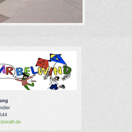
tung
ndler
644
lzerath.de