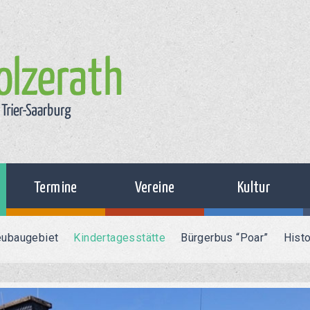
Termine
Vereine
Kultur
ubaugebiet
Kindertagesstätte
Bürgerbus “Poar”
Histo
Kalender
Musikverein
Der Holzerather
Dialekt
Rückblicke
Freiwillige Feuerwehr
Die Drei Mörder