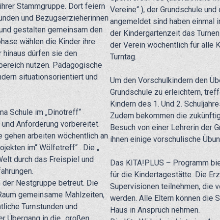
 ihrer Stammgruppe. Dort feiern
Vereine“ ), der Grundschule und
reunden und Bezugserzieherinnen
angemeldet sind haben einmal i
 und gestalten gemeinsam den
der Kindergartenzeit das Turne
phase wählen die Kinder ihre
der Verein wöchentlich für alle 
 hinaus dürfen sie den
Turntag.
bereich nutzen. Pädagogische
ern situationsorientiert und
Um den Vorschulkindern den Übe
Grundschule zu erleichtern, tref
Kindern des 1. Und 2. Schuljah
a Schule im „Dinotreff“
Zudem bekommen die zukünftige
n und Anforderung vorbereitet.
Besuch von einer Lehrerin der G
le gehen arbeiten wöchentlich an
ihnen einige vorschulische Übun
kten im“ Wölfetreff“ . Die „
elt durch das Freispiel und
Das KITA!PLUS – Programm bie
fahrungen.
für die Kindertagestätte. Die E
n der Nestgruppe betreut. Die
Supervisionen teilnehmen, die v
 Raum gemeinsame Mahlzeiten,
werden. Alle Eltern können die
tliche Turnstunden und
Haus in Anspruch nehmen.
er Übergang in die „großen