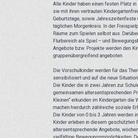
Alle Kinder haben einen festen Platz in
sie mit ihren vertrauten Kindergartenf
Geburtstage, sowie Jahreszeitenfeste
täglichen Morgenkreis. In der Freispiel
Räume zum Spielen selbst aus. Darüber
Flurbereich als Spiel – und Bewegungs
Angebote bzw. Projekte werden den Kind
gruppenübergreifend angeboten.
Die Vorschulkinder werden für das Them
sensibilisiert und auf die neue Situatio
Die Kinder die in zwei Jahren zur Schu
gemeinsamen altersentsprechenden Proje
Kleinen“ erkunden im Kindergarten die W
machen hierdurch zahlreiche soziale Er
Die Kinder von 0 bis 3 Jahren werden i
Kinder erleben in diesem geschützten
altersentsprechende Angebote, wöchen
vielfältige Bewegungsmöglichkeiten. D