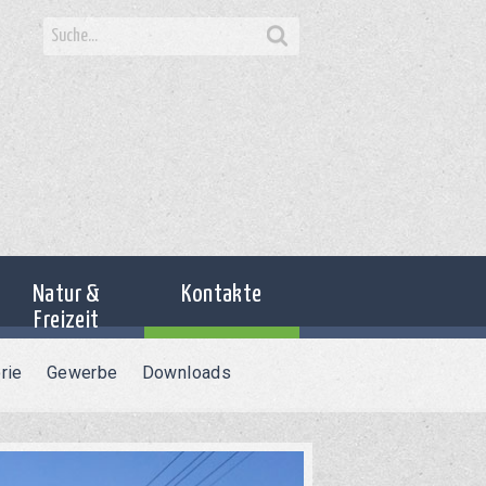
Suche
nach:
Natur &
Kontakte
Freizeit
rie
Gewerbe
Downloads
Holzerather See
Grill- und Schutzhütte