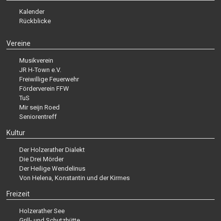
Kalender
Rückblicke
Vereine
Musikverein
JR H-Town e.V.
Freiwillige Feuerwehr
Förderverein FFW
TuS
Mir seijn Roed
Seniorentreff
Kultur
Der Holzerather Dialekt
Die Drei Mörder
Der Heilige Wendelinus
Von Helena, Konstantin und der Kirmes
Freizeit
Holzerather See
Grill- und Schutzhütte