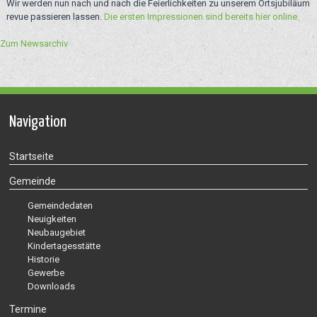
Wir werden nun nach und nach die Feierlichkeiten zu unserem Ortsjubiläum
revue passieren lassen.
Die ersten Impressionen sind bereits hier online.
Zum Newsarchiv
Navigation
Startseite
Gemeinde
Gemeindedaten
Neuigkeiten
Neubaugebiet
Kindertagesstätte
Historie
Gewerbe
Downloads
Termine